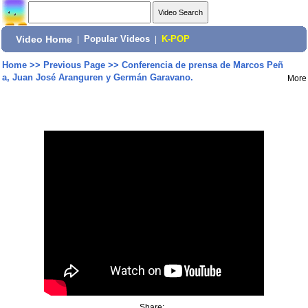
Video Home
|
Popular Videos
|
K-POP
Home
>>
Previous Page
>>
Conferencia de prensa de Marcos Peñ
a, Juan José Aranguren y Germán Garavano.
More
Share: