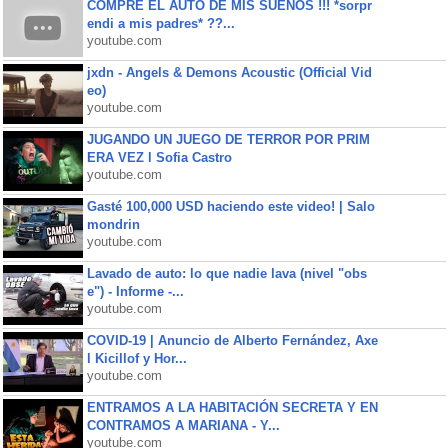
COMPRE EL AUTO DE MIS SUEÑOS !!! *sorpr
endi a mis padres* ??...
youtube.com
jxdn - Angels & Demons Acoustic (Official Vid
eo)
youtube.com
JUGANDO UN JUEGO DE TERROR POR PRIM
ERA VEZ l Sofia Castro
youtube.com
Gasté 100,000 USD haciendo este video! | Salo
mondrin
youtube.com
Lavado de auto: lo que nadie lava (nivel "obs
e") - Informe -...
youtube.com
COVID-19 | Anuncio de Alberto Fernández, Axe
l Kicillof y Hor...
youtube.com
ENTRAMOS A LA HABITACIÓN SECRETA Y EN
CONTRAMOS A MARIANA - Y...
youtube.com