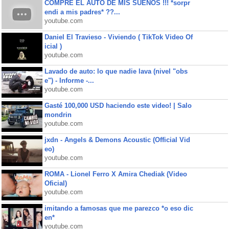
COMPRE EL AUTO DE MIS SUEÑOS !!! *sorpr
endi a mis padres* ??...
youtube.com
Daniel El Travieso - Viviendo ( TikTok Video Of
icial )
youtube.com
Lavado de auto: lo que nadie lava (nivel "obs
e") - Informe -...
youtube.com
Gasté 100,000 USD haciendo este video! | Salo
mondrin
youtube.com
jxdn - Angels & Demons Acoustic (Official Vid
eo)
youtube.com
ROMA - Lionel Ferro X Amira Chediak (Video
Oficial)
youtube.com
imitando a famosas que me parezco *o eso dic
en*
youtube.com