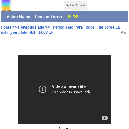
Video Home
|
Popular Videos
|
K-POP
Home
>>
Previous Page
>>
"Periodismo Para Todos", de Jorge La
nata (completo HD) - 14/08/16
More
Share: