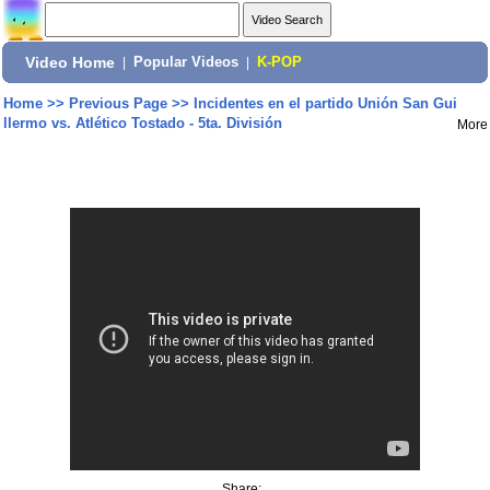
Video Home
|
Popular Videos
|
K-POP
Home
>>
Previous Page
>>
Incidentes en el partido Unión San Gui
llermo vs. Atlético Tostado - 5ta. División
More
Share: