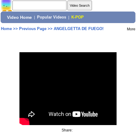
Video Home
|
Popular Videos
|
K-POP
Home
>>
Previous Page
>>
ANGELGETTA DE FUEGO!
More
Share: