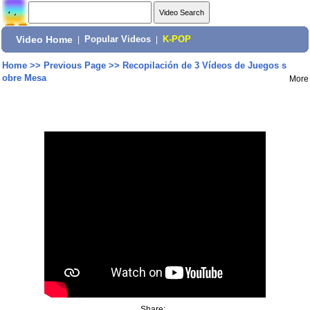
Video Home
|
Popular Videos
|
K-POP
Home
>>
Previous Page
>>
Recopilación de 3 Vídeos de Juegos s
obre Mesa
More
Share: