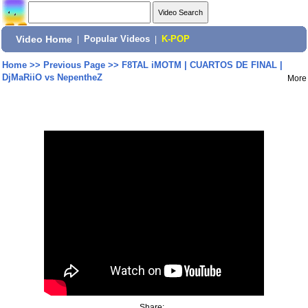
Video Home
|
Popular Videos
|
K-POP
Home
>>
Previous Page
>>
F8TAL iMOTM | CUARTOS DE FINAL |
DjMaRiiO vs NepentheZ
More
Share: