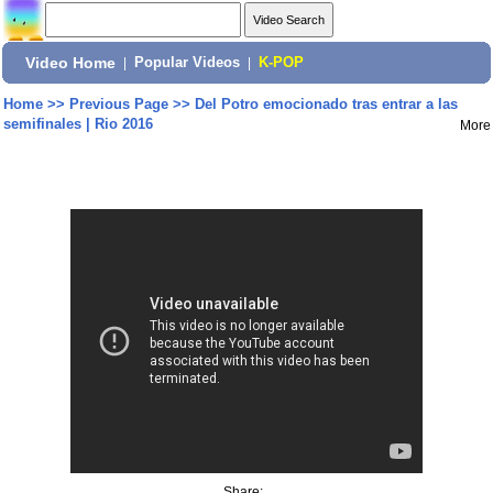
Video Home
|
Popular Videos
|
K-POP
Home
>>
Previous Page
>>
Del Potro emocionado tras entrar a las
semifinales | Rio 2016
More
Share: