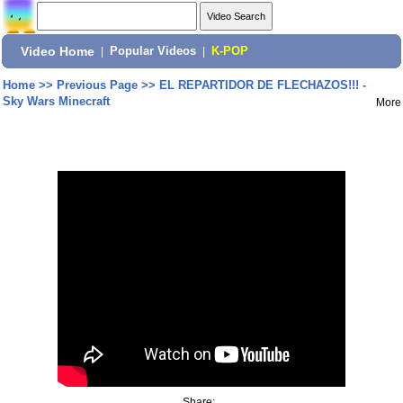
Video Home
|
Popular Videos
|
K-POP
Home
>>
Previous Page
>>
EL REPARTIDOR DE FLECHAZOS!!! -
Sky Wars Minecraft
More
Share: