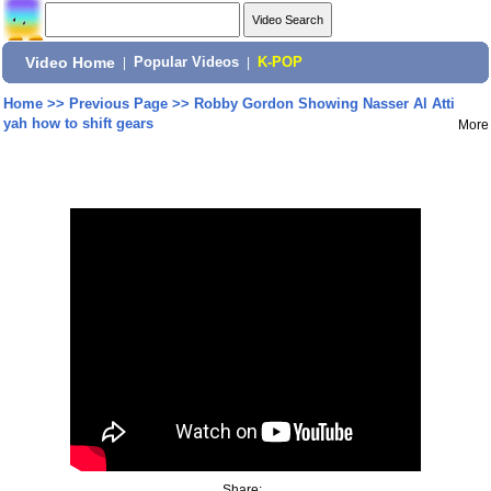
Video Home
|
Popular Videos
|
K-POP
Home
>>
Previous Page
>>
Robby Gordon Showing Nasser Al Atti
yah how to shift gears
More
Share: