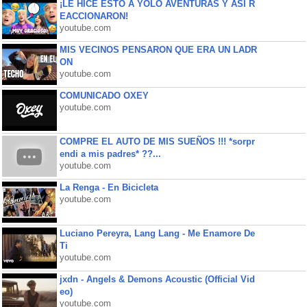
¡LE HICE ESTO A YOLO AVENTURAS Y ASÍ R
EACCIONARON!
youtube.com
MIS VECINOS PENSARON QUE ERA UN LADR
ON
youtube.com
COMUNICADO OXEY
youtube.com
COMPRE EL AUTO DE MIS SUEÑOS !!! *sorpr
endi a mis padres* ??...
youtube.com
La Renga - En Bicicleta
youtube.com
Luciano Pereyra, Lang Lang - Me Enamore De
Ti
youtube.com
jxdn - Angels & Demons Acoustic (Official Vid
eo)
youtube.com