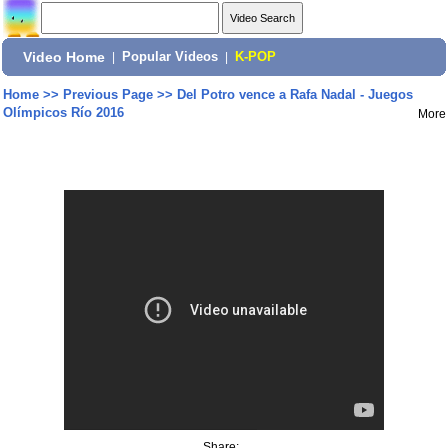
Video Home
|
Popular Videos
|
K-POP
Home
>>
Previous Page
>>
Del Potro vence a Rafa Nadal - Juegos
Olímpicos Río 2016
More
Share: