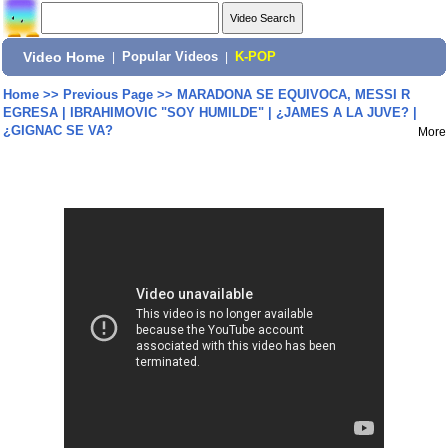
Video Home
|
Popular Videos
|
K-POP
Home
>>
Previous Page
>>
MARADONA SE EQUIVOCA, MESSI R
EGRESA | IBRAHIMOVIC "SOY HUMILDE" | ¿JAMES A LA JUVE? |
¿GIGNAC SE VA?
More