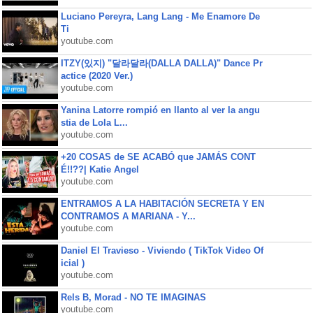
Luciano Pereyra, Lang Lang - Me Enamore De
Ti
youtube.com
ITZY(있지) "달라달라(DALLA DALLA)" Dance Pr
actice (2020 Ver.)
youtube.com
Yanina Latorre rompió en llanto al ver la angu
stia de Lola L...
youtube.com
+20 COSAS de SE ACABÓ que JAMÁS CONT
É!!??| Katie Angel
youtube.com
ENTRAMOS A LA HABITACIÓN SECRETA Y EN
CONTRAMOS A MARIANA - Y...
youtube.com
Daniel El Travieso - Viviendo ( TikTok Video Of
icial )
youtube.com
Rels B, Morad - NO TE IMAGINAS
youtube.com