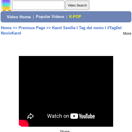
Video Home
|
Popular Videos
|
K-POP
Home
>>
Previous Page
>>
Karol Sevilla I Tag del novio I #TagDel
NovioKarol
More
Share: