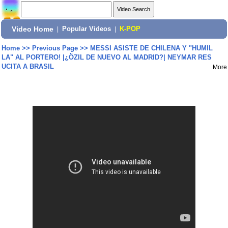
Video Home
|
Popular Videos
|
K-POP
Home
>>
Previous Page
>>
MESSI ASISTE DE CHILENA Y "HUMIL
LA" AL PORTERO! |¿ÖZIL DE NUEVO AL MADRID?| NEYMAR RES
UCITA A BRASIL
More