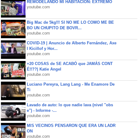
REMODELANDO MI HABITACIÓN: EXTREMO
youtube.com
Big Mac de 5kg!!! SI NO ME LO COMO ME BE
BO UN CHUPITO DE BOVR...
youtube.com
COVID-19 | Anuncio de Alberto Fernández, Axe
l Kicillof y Hor...
youtube.com
+20 COSAS de SE ACABÓ que JAMÁS CONT
É!!??| Katie Angel
youtube.com
Luciano Pereyra, Lang Lang - Me Enamore De
Ti
youtube.com
Lavado de auto: lo que nadie lava (nivel "obs
e") - Informe -...
youtube.com
MIS VECINOS PENSARON QUE ERA UN LADR
ON
youtube.com