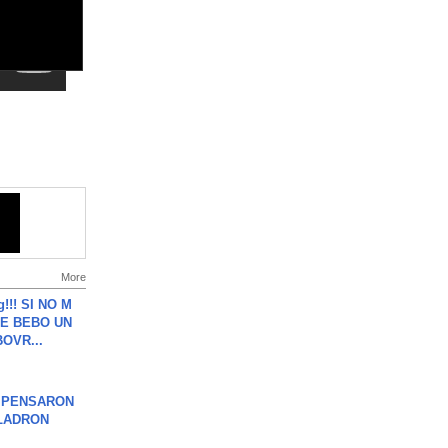
More
g!!! SI NO M
E BEBO UN
OVR...
S PENSARON
LADRON