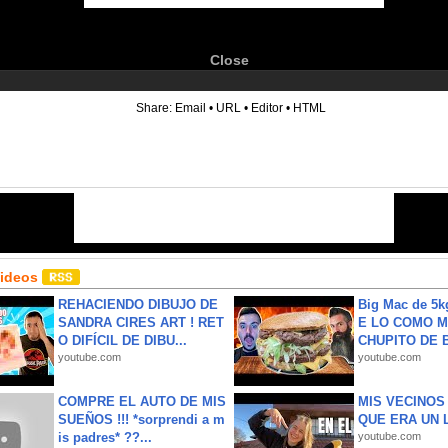
Close
6
Share:
Email
•
URL
•
Editor
•
HTML
Videos
REHACIENDO DIBUJO DE
Big Mac de 5k
SANDRA CIRES ART ! RET
E LO COMO M
O DIFÍCIL DE DIBU...
CHUPITO DE B
youtube.com
youtube.com
COMPRE EL AUTO DE MIS
MIS VECINO
SUEÑOS !!! *sorprendi a m
QUE ERA UN 
is padres* ??...
youtube.com