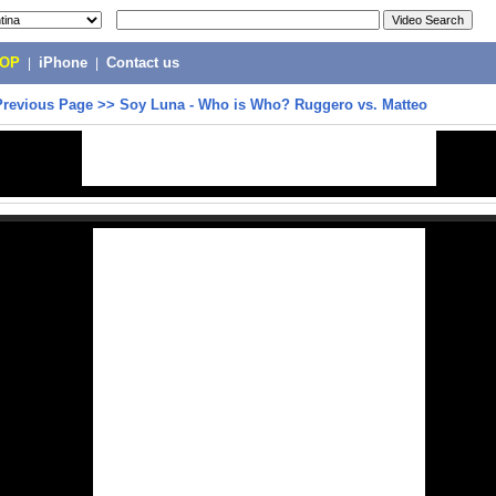
POP
|
iPhone
|
Contact us
Previous Page
>>
Soy Luna - Who is Who? Ruggero vs. Matteo