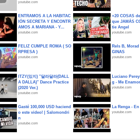
youtube.com
ENTRAMOS A LA HABITAC
+20 COSAS d
IÓN SECRETA Y ENCONTR
que JAMÁS CO
AMOS A MARIANA - Y...
tie Angel
youtube.com
youtube.com
FELIZ CUMPLE ROMA ( SO
Rels B, Morad
RPRESA )
GINAS
youtube.com
youtube.com
ITZY(있지) "달라달라(DALL
Luciano Perey
A DALLA)" Dance Practice
g - Me Enamor
(2020 Ver.)
youtube.com
youtube.com
Gasté 100,000 USD haciend
La Renga - En 
o este video! | Salomondri
youtube.com
n
youtube.com