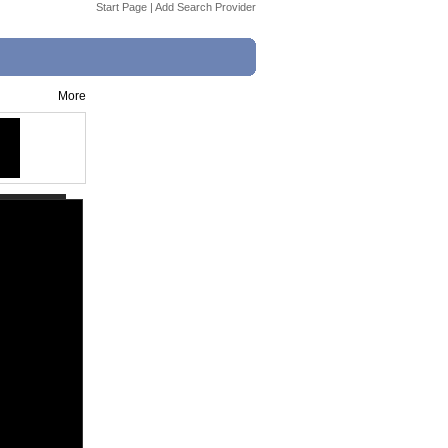
Start Page
|
Add Search Provider
More