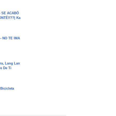
e SE ACABÓ
NTÉ!!??| Ka
 - NO TE IMA
ra, Lang Lan
e De Ti
Bicicleta