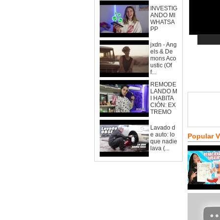
INVESTIG
ANDO MI
WHATSA
PP
jxdn - Ang
els & De
mons Aco
ustic (Of
f...
REMODE
LANDO M
I HABITA
CIÓN: EX
TREMO
Lavado d
e auto: lo
Popular 
que nadie
lava (...