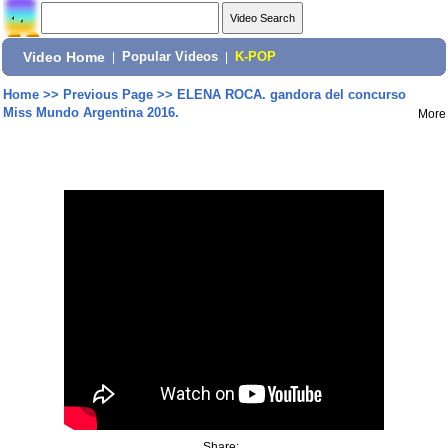
Video Home
|
Popular Videos
|
K-POP
Home
>>
Previous Page
>>
ELENA ROCA. gandora del concurso
Miss Mundo Argentina 2016.
More
Share: