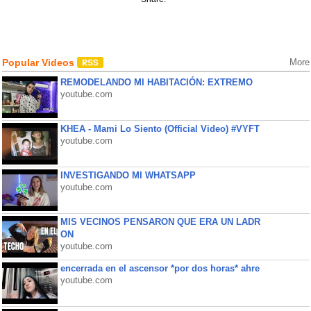
Popular Videos
More
REMODELANDO MI HABITACIÓN: EXTREMO
youtube.com
KHEA - Mami Lo Siento (Official Video) #VYFT
youtube.com
INVESTIGANDO MI WHATSAPP
youtube.com
MIS VECINOS PENSARON QUE ERA UN LADR
ON
youtube.com
encerrada en el ascensor *por dos horas* ahre
youtube.com