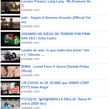
Luciano Pereyra, Lang Lang - Me Enamore De
Ti
youtube.com
jxdn - Angels & Demons Acoustic (Official Vid
eo)
youtube.com
JUGANDO UN JUEGO DE TERROR POR PRIM
ERA VEZ l Sofia Castro
youtube.com
Lavado de auto: lo que nadie lava (nivel "obs
e") - Informe -...
youtube.com
ROMA - Lionel Ferro X Amira Chediak (Video
Oficial)
youtube.com
+20 COSAS de SE ACABÓ que JAMÁS CONT
É!!??| Katie Angel
youtube.com
ITZY(있지) "달라달라(DALLA DALLA)" Dance Pr
actice (2020 Ver.)
youtube.com