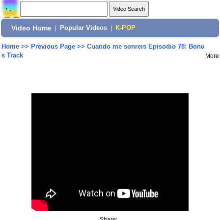
Video Home
|
Popular Videos
|
K-POP
Home
>>
Previous Page
>>
Cuando me sonreis Episodio 78: Bonu
s Track
More
Share: