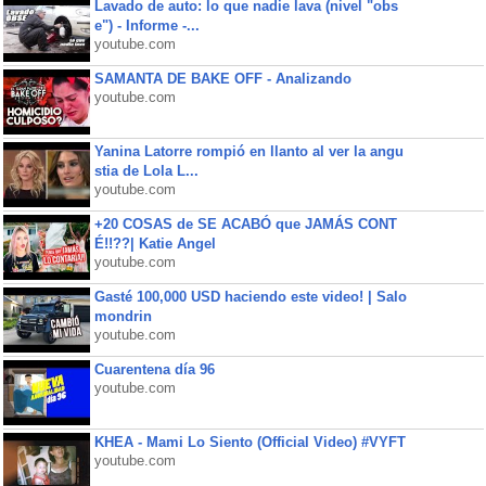
Lavado de auto: lo que nadie lava (nivel "obs
e") - Informe -...
youtube.com
SAMANTA DE BAKE OFF - Analizando
youtube.com
Yanina Latorre rompió en llanto al ver la angu
stia de Lola L...
youtube.com
+20 COSAS de SE ACABÓ que JAMÁS CONT
É!!??| Katie Angel
youtube.com
Gasté 100,000 USD haciendo este video! | Salo
mondrin
youtube.com
Cuarentena día 96
youtube.com
KHEA - Mami Lo Siento (Official Video) #VYFT
youtube.com