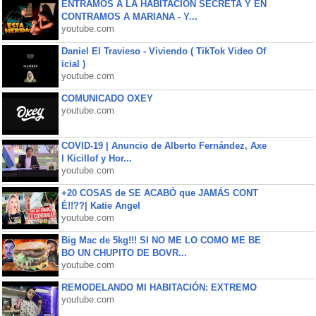
ENTRAMOS A LA HABITACIÓN SECRETA Y EN
CONTRAMOS A MARIANA - Y...
youtube.com
Daniel El Travieso - Viviendo ( TikTok Video Of
icial )
youtube.com
COMUNICADO OXEY
youtube.com
COVID-19 | Anuncio de Alberto Fernández, Axe
l Kicillof y Hor...
youtube.com
+20 COSAS de SE ACABÓ que JAMÁS CONT
É!!??| Katie Angel
youtube.com
Big Mac de 5kg!!! SI NO ME LO COMO ME BE
BO UN CHUPITO DE BOVR...
youtube.com
REMODELANDO MI HABITACIÓN: EXTREMO
youtube.com