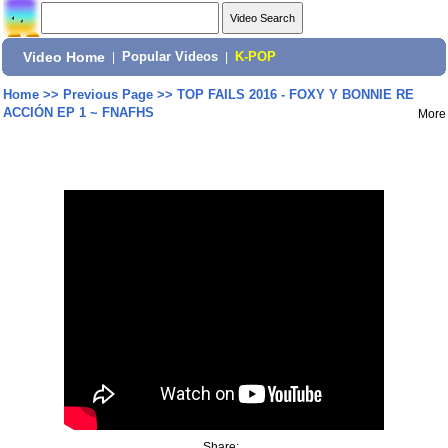
Video Home
|
Popular Videos
|
K-POP
Home
>>
Previous Page
>>
TOP FAILS 2016 - FOXY Y BONNIE RE
ACCIÓN EP 1 ~ FNAFHS
More
Share: