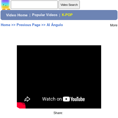
Video Home
|
Popular Videos
|
K-POP
Home
>>
Previous Page
>>
Al Ángulo
More
Share: