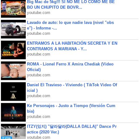
Big Mac de 5kg!!! SI NO ME LO COMO ME BE
BO UN CHUPITO DE BOVR...
youtube.com
Lavado de auto: lo que nadie lava (nivel "obs
e") - Informe -...
youtube.com
ENTRAMOS A LA HABITACIÓN SECRETA Y EN
CONTRAMOS A MARIANA - Y...
youtube.com
ROMA - Lionel Ferro X Amira Chediak (Video
Oficial)
youtube.com
Daniel El Travieso - Viviendo ( TikTok Video Of
icial )
youtube.com
Ke Personajes - Justo a Tiempo (Versión Cum
bia)
youtube.com
ITZY(있지) "달라달라(DALLA DALLA)" Dance Pr
actice (2020 Ver.)
youtube.com