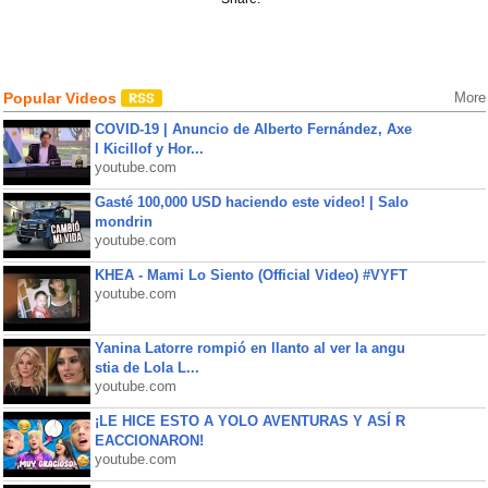
Popular Videos
More
COVID-19 | Anuncio de Alberto Fernández, Axe
l Kicillof y Hor...
youtube.com
Gasté 100,000 USD haciendo este video! | Salo
mondrin
youtube.com
KHEA - Mami Lo Siento (Official Video) #VYFT
youtube.com
Yanina Latorre rompió en llanto al ver la angu
stia de Lola L...
youtube.com
¡LE HICE ESTO A YOLO AVENTURAS Y ASÍ R
EACCIONARON!
youtube.com