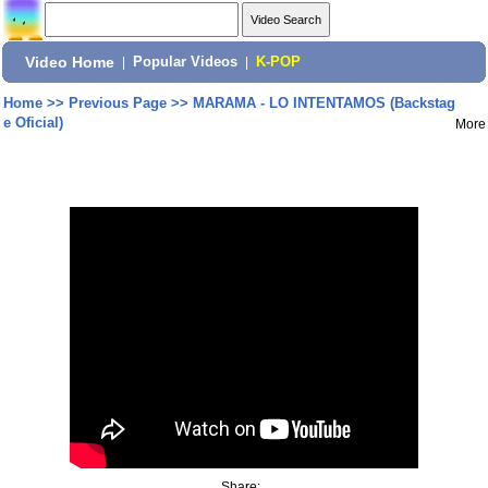
Video Home
|
Popular Videos
|
K-POP
Home
>>
Previous Page
>>
MARAMA - LO INTENTAMOS (Backstag
e Oficial)
More
Share: