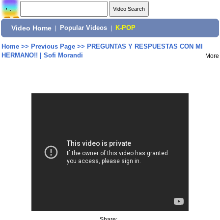
Video Home
|
Popular Videos
|
K-POP
Home
>>
Previous Page
>>
PREGUNTAS Y RESPUESTAS CON MI
HERMANO!! | Sofi Morandi
More
Share: