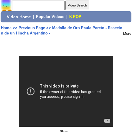
Video Home
|
Popular Videos
|
K-POP
Home
>>
Previous Page
>>
Medalla de Oro Paula Pareto - Reaccio
n de un Hincha Argentino -
More
Share: