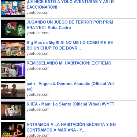
¡LE HICE ESTO A YOLO AVENTURAS Y ASÍ R
EACCIONARON!
youtube.com
JUGANDO UN JUEGO DE TERROR POR PRIM
ERA VEZ l Sofia Castro
youtube.com
Big Mac de 5kg!!! SI NO ME LO COMO ME BE
BO UN CHUPITO DE BOVR...
youtube.com
REMODELANDO MI HABITACIÓN: EXTREMO
youtube.com
jxdn - Angels & Demons Acoustic (Official Vid
eo)
youtube.com
KHEA - Mami Lo Siento (Official Video) #VYFT
youtube.com
ENTRAMOS A LA HABITACIÓN SECRETA Y EN
CONTRAMOS A MARIANA - Y...
youtube.com