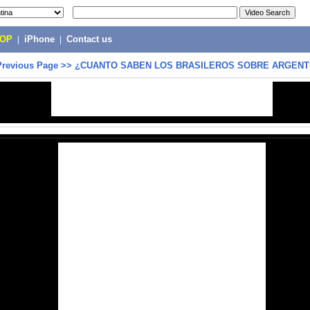
POP
|
iPhone
|
Contact us
Previous Page
>>
¿CUANTO SABEN LOS BRASILEROS SOBRE ARGENT