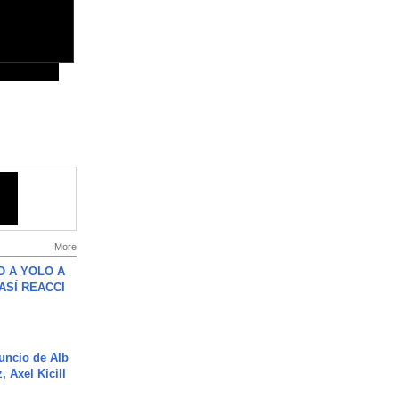
More
O A YOLO A
ASÍ REACCI
uncio de Alb
, Axel Kicill