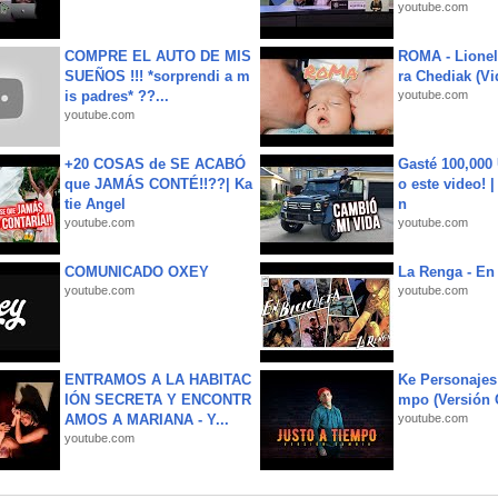
youtube.com
COMPRE EL AUTO DE MIS
ROMA - Lionel
SUEÑOS !!! *sorprendi a m
ra Chediak (Vi
is padres* ??...
youtube.com
youtube.com
+20 COSAS de SE ACABÓ
Gasté 100,000
que JAMÁS CONTÉ!!??| Ka
o este video! 
tie Angel
n
youtube.com
youtube.com
COMUNICADO OXEY
La Renga - En 
youtube.com
youtube.com
ENTRAMOS A LA HABITAC
Ke Personajes 
IÓN SECRETA Y ENCONTR
mpo (Versión
AMOS A MARIANA - Y...
youtube.com
youtube.com