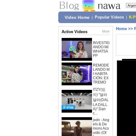
Video Home
|
Popular Videos
|
K-
Home
>>
Active Videos
More
INVESTIG
ANDO MI
WHATSA
PP
REMODE
LANDO M
I HABITA
CIÓN: EX
TREMO
ITZY(있
지) "달라
달라(DAL
LA DALL
A)" Dan
c...
jxdn - Ang
els & De
mons Aco
ustic (Of