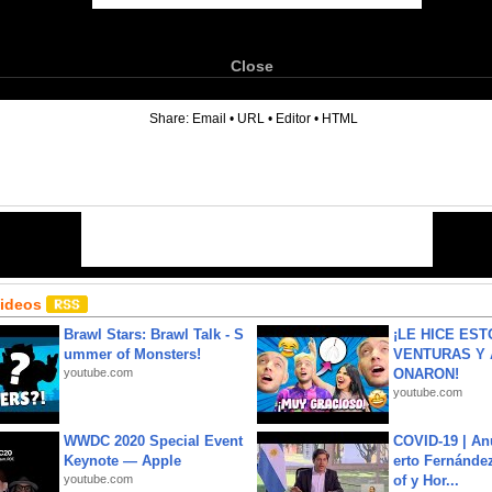
Close
6
Share:
Email
•
URL
•
Editor
•
HTML
Videos
Brawl Stars: Brawl Talk - S
¡LE HICE EST
ummer of Monsters!
VENTURAS Y 
youtube.com
ONARON!
youtube.com
WWDC 2020 Special Event
COVID-19 | An
Keynote — Apple
erto Fernández
youtube.com
of y Hor...