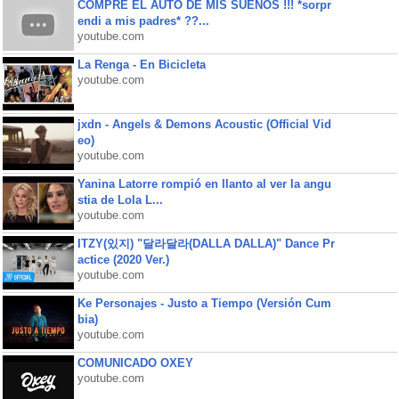
COMPRE EL AUTO DE MIS SUEÑOS !!! *sorpr
endi a mis padres* ??...
youtube.com
La Renga - En Bicicleta
youtube.com
jxdn - Angels & Demons Acoustic (Official Vid
eo)
youtube.com
Yanina Latorre rompió en llanto al ver la angu
stia de Lola L...
youtube.com
ITZY(있지) "달라달라(DALLA DALLA)" Dance Pr
actice (2020 Ver.)
youtube.com
Ke Personajes - Justo a Tiempo (Versión Cum
bia)
youtube.com
COMUNICADO OXEY
youtube.com