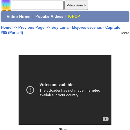
Video Home
|
Popular Videos
|
K-POP
Home
>>
Previous Page
>>
Soy Luna - Mejores escenas - Capítulo
#65 (Parte 4)
More
Share: