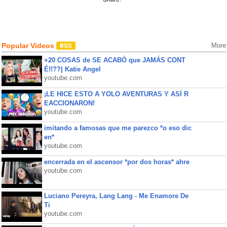
Popular Videos
More
+20 COSAS de SE ACABÓ que JAMÁS CONT
É!!??| Katie Angel
youtube.com
¡LE HICE ESTO A YOLO AVENTURAS Y ASÍ R
EACCIONARON!
youtube.com
imitando a famosas que me parezco *o eso dic
en*
youtube.com
encerrada en el ascensor *por dos horas* ahre
youtube.com
Luciano Pereyra, Lang Lang - Me Enamore De
Ti
youtube.com