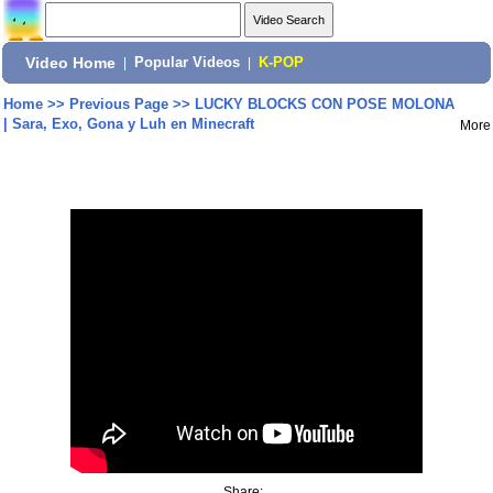
Video Home
|
Popular Videos
|
K-POP
Home
>>
Previous Page
>>
LUCKY BLOCKS CON POSE MOLONA
| Sara, Exo, Gona y Luh en Minecraft
More
Share: