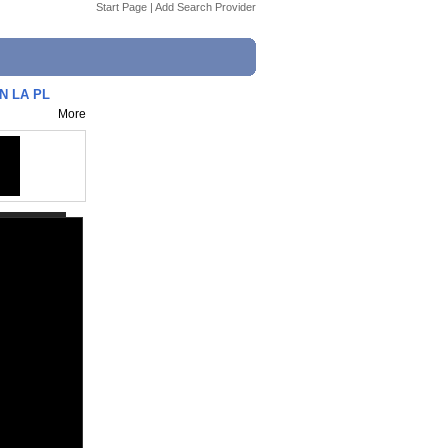
Start Page
|
Add Search Provider
N LA PL
More