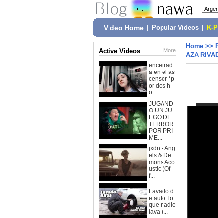
Video Home
|
Popular Videos
|
K-
Home
>>
Active Videos
More
AZA RIVA
encerrad
a en el as
censor *p
or dos h
o...
JUGAND
O UN JU
EGO DE
TERROR
POR PRI
ME...
jxdn - Ang
els & De
mons Aco
ustic (Of
f...
Lavado d
e auto: lo
que nadie
lava (...