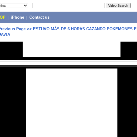
POP
|
iPhone
|
Contact us
Previous Page
>>
ESTUVO MÁS DE 6 HORAS CAZANDO POKEMONES E
DAVIA