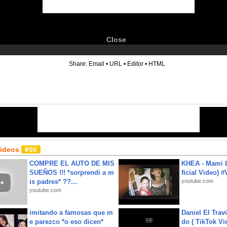
Close
6
Share:
Email
•
URL
•
Editor
•
HTML
Videos
COMPRE EL AUTO DE MIS
KHEA - Mami L
SUEÑOS !!! *sorprendi a m
ficial Video) 
is padres* ??...
youtube.com
youtube.com
imitando a famosas que m
Daniel El Trav
e parezco *o eso dicen*
do ( TikTok Vid