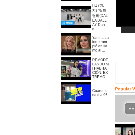
ITZY(있
지) "달라
달라(DAL
LA DALL
A)" Dan
c...
Yanina La
torre rom
pió en lla
nto al ...
REMODE
LANDO M
I HABITA
CIÓN: EX
TREMO
Popular 
Cuarente
na día 96