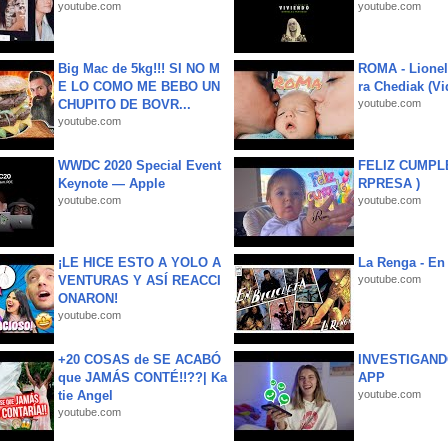
youtube.com
youtube.com
Big Mac de 5kg!!! SI NO M
ROMA - Lionel
E LO COMO ME BEBO UN
ra Chediak (Vi
CHUPITO DE BOVR...
youtube.com
youtube.com
WWDC 2020 Special Event
FELIZ CUMPL
Keynote — Apple
RPRESA )
youtube.com
youtube.com
¡LE HICE ESTO A YOLO A
La Renga - En 
VENTURAS Y ASÍ REACCI
youtube.com
ONARON!
youtube.com
+20 COSAS de SE ACABÓ
INVESTIGAND
que JAMÁS CONTÉ!!??| Ka
APP
tie Angel
youtube.com
youtube.com