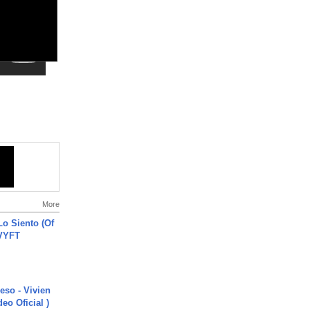
More
o Siento (Of
#VYFT
ieso - Vivien
eo Oficial )