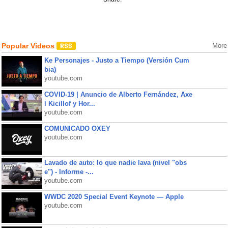
Popular Videos
More
Ke Personajes - Justo a Tiempo (Versión Cum
bia)
youtube.com
COVID-19 | Anuncio de Alberto Fernández, Axe
l Kicillof y Hor...
youtube.com
COMUNICADO OXEY
youtube.com
Lavado de auto: lo que nadie lava (nivel "obs
e") - Informe -...
youtube.com
WWDC 2020 Special Event Keynote — Apple
youtube.com