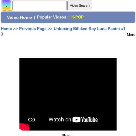
Video Home
|
Popular Videos
|
K-POP
Home
>>
Previous Page
>>
Unboxing Billiken Soy Luna Panini #1
3
More
Share: