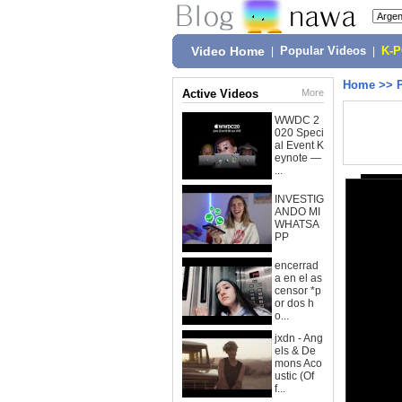
Video Home
|
Popular Videos
|
K-
Home
>>
Active Videos
More
WWDC 2
020 Speci
al Event K
eynote —
...
INVESTIG
ANDO MI
WHATSA
PP
encerrad
a en el as
censor *p
or dos h
o...
jxdn - Ang
els & De
mons Aco
ustic (Of
f...