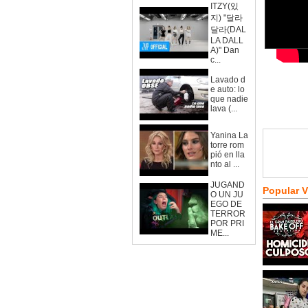
ITZY(있
지) "달라
달라(DAL
LA DALL
A)" Dan
c...
Lavado d
e auto: lo
que nadie
lava (...
Yanina La
torre rom
pió en lla
nto al ...
JUGAND
Popular 
O UN JU
EGO DE
TERROR
POR PRI
ME...