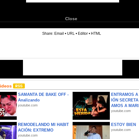
Close
6
Share:
Email
•
URL
•
Editor
•
HTML
Videos
SAMANTA DE BAKE OFF -
ENTRAMOS A 
Analizando
IÓN SECRETA
youtube.com
AMOS A MARIA
youtube.com
REMODELANDO MI HABIT
ESTOY BIEN
ACIÓN: EXTREMO
youtube.com
youtube.com