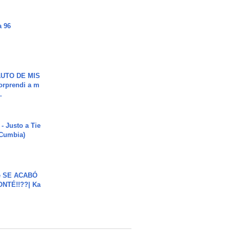
a 96
UTO DE MIS
orprendi a m
.
- Justo a Tie
 Cumbia)
e SE ACABÓ
NTÉ!!??| Ka