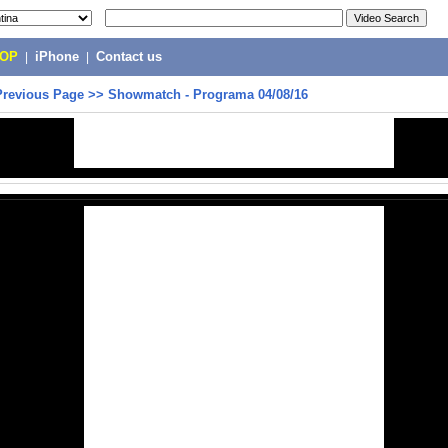
POP
|
iPhone
|
Contact us
Previous Page
>>
Showmatch - Programa 04/08/16