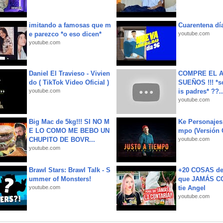
imitando a famosas que m
Cuarentena dí
e parezco *o eso dicen*
youtube.com
youtube.com
Daniel El Travieso - Vivien
COMPRE EL A
do ( TikTok Video Oficial )
SUEÑOS !!! *s
youtube.com
is padres* ??..
youtube.com
Big Mac de 5kg!!! SI NO M
Ke Personajes 
E LO COMO ME BEBO UN
mpo (Versión
CHUPITO DE BOVR...
youtube.com
youtube.com
Brawl Stars: Brawl Talk - S
+20 COSAS d
ummer of Monsters!
que JAMÁS CO
youtube.com
tie Angel
youtube.com