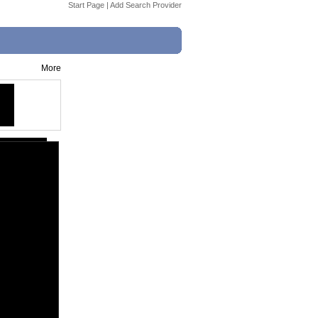
Start Page
|
Add Search Provider
More