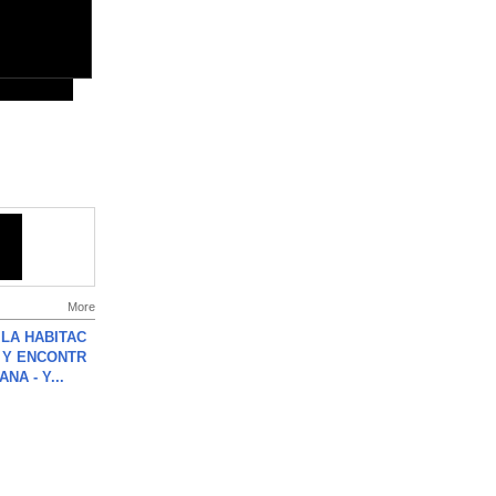
More
LA HABITAC
 Y ENCONTR
NA - Y...