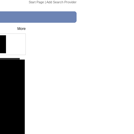
Start Page
|
Add Search Provider
More