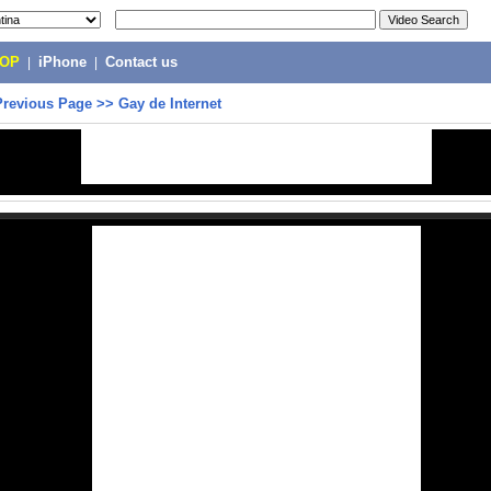
POP
|
iPhone
|
Contact us
Previous Page
>>
Gay de Internet