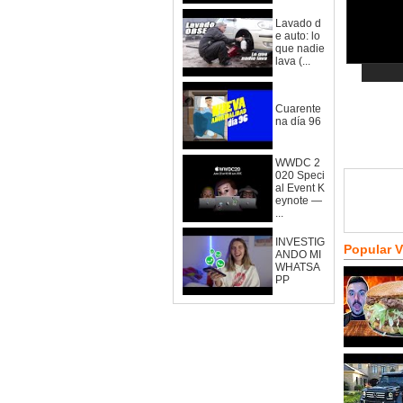
Lavado d
e auto: lo
que nadie
lava (...
Cuarente
na día 96
WWDC 2
020 Speci
al Event K
eynote —
...
INVESTIG
Popular 
ANDO MI
WHATSA
PP