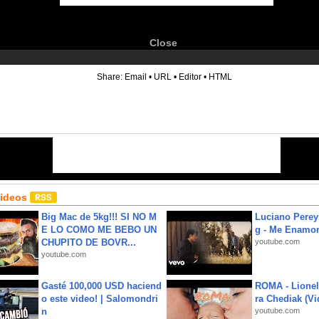
Close
6
Share:
Email
•
URL
•
Editor
•
HTML
Videos
Big Mac de 5kg!!! SI NO M
Luciano Perey
E LO COMO ME BEBO UN
g - Me Enamor
CHUPITO DE BOVR...
youtube.com
youtube.com
Gasté 100,000 USD haciend
ROMA - Lionel
o este video! | Salomondri
ra Chediak (Vi
n
youtube.com