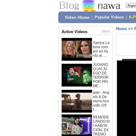
Video Home
|
Popular Videos
|
K-
Home
>>
Active Videos
More
Yanina La
torre rom
pió en lla
nto al ...
JUGAND
O UN JU
EGO DE
TERROR
POR PRI
ME...
jxdn - Ang
els & De
mons Aco
ustic (Of
f...
REMODE
LANDO M
I HABITA
CIÓN: EX
TREMO