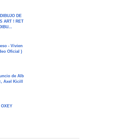
DIBUJO DE
S ART ! RET
DIBU...
ieso - Vivien
eo Oficial )
uncio de Alb
, Axel Kicill
 OXEY