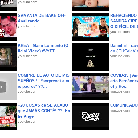
youtube.com
SAMANTA DE BAKE OFF -
REHACIENDO 
Analizando
SANDRA CIRE
youtube.com
O DIFÍCIL DE 
youtube.com
KHEA - Mami Lo Siento (Of
Daniel El Trav
ficial Video) #VYFT
do ( TikTok Vid
youtube.com
youtube.com
COMPRE EL AUTO DE MIS
COVID-19 | An
SUEÑOS !!! *sorprendi a m
erto Fernández
is padres* ??...
of y Hor...
youtube.com
youtube.com
+20 COSAS de SE ACABÓ
COMUNICADO
que JAMÁS CONTÉ!!??| Ka
youtube.com
tie Angel
youtube.com