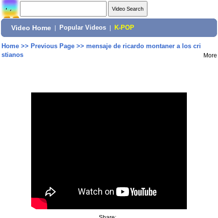
Video Home
|
Popular Videos
|
K-POP
Home
>>
Previous Page
>>
mensaje de ricardo montaner a los cri
stianos
More
Share: