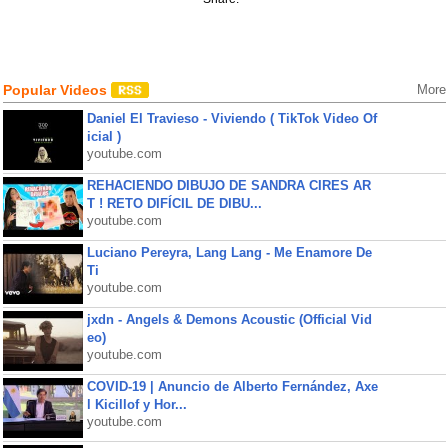
Popular Videos
More
Daniel El Travieso - Viviendo ( TikTok Video Of
icial )
youtube.com
REHACIENDO DIBUJO DE SANDRA CIRES AR
T ! RETO DIFÍCIL DE DIBU...
youtube.com
Luciano Pereyra, Lang Lang - Me Enamore De
Ti
youtube.com
jxdn - Angels & Demons Acoustic (Official Vid
eo)
youtube.com
COVID-19 | Anuncio de Alberto Fernández, Axe
l Kicillof y Hor...
youtube.com