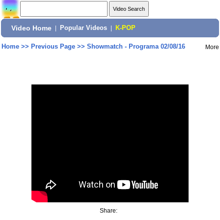
Video Home
|
Popular Videos
|
K-POP
Home
>>
Previous Page
>>
Showmatch - Programa 02/08/16
More
Share: