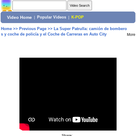
Video Home
|
Popular Videos
|
K-POP
Home
>>
Previous Page
>>
La Super Patrulla: camión de bombero
s y coche de policía y el Coche de Carreras en Auto City
More
Share: