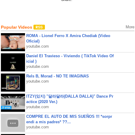
Popular Videos
More
ROMA - Lionel Ferro X Amira Chediak (Video
Oficial)
youtube.com
Daniel El Travieso - Viviendo ( TikTok Video Of
icial )
youtube.com
Rels B, Morad - NO TE IMAGINAS
youtube.com
ITZY(있지) "달라달라(DALLA DALLA)" Dance Pr
actice (2020 Ver.)
youtube.com
COMPRE EL AUTO DE MIS SUEÑOS !!! *sorpr
endi a mis padres* ??...
youtube.com