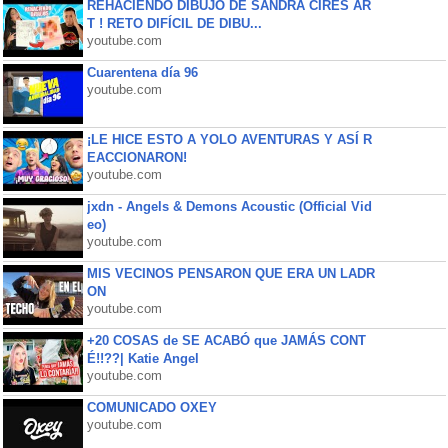
REHACIENDO DIBUJO DE SANDRA CIRES AR
T ! RETO DIFÍCIL DE DIBU...
youtube.com
Cuarentena día 96
youtube.com
¡LE HICE ESTO A YOLO AVENTURAS Y ASÍ R
EACCIONARON!
youtube.com
jxdn - Angels & Demons Acoustic (Official Vid
eo)
youtube.com
MIS VECINOS PENSARON QUE ERA UN LADR
ON
youtube.com
+20 COSAS de SE ACABÓ que JAMÁS CONT
É!!??| Katie Angel
youtube.com
COMUNICADO OXEY
youtube.com