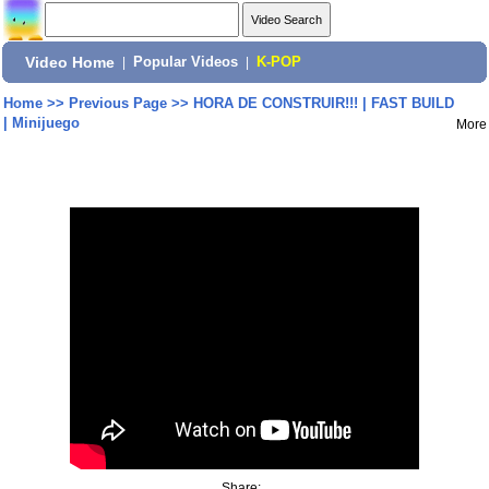
Video Home
|
Popular Videos
|
K-POP
Home
>>
Previous Page
>>
HORA DE CONSTRUIR!!! | FAST BUILD
| Minijuego
More
Share: