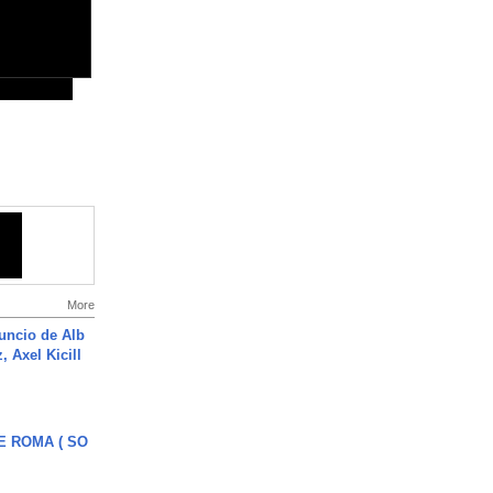
More
uncio de Alb
, Axel Kicill
E ROMA ( SO