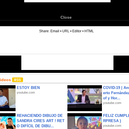
Close
6
Share:
Email
•
URL
•
Editor
•
HTML
Videos
ESTOY BIEN
COVID-19 | An
youtube.com
erto Fernández
of y Hor...
youtube.com
REHACIENDO DIBUJO DE
FELIZ CUMPL
SANDRA CIRES ART ! RET
RPRESA )
O DIFÍCIL DE DIBU...
youtube.com