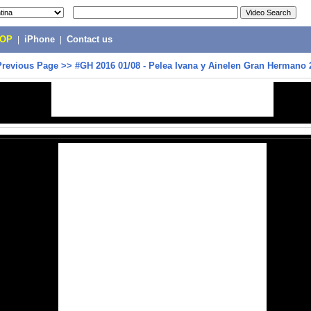
POP
|
iPhone
|
Contact us
Previous Page
>>
#GH 2016 01/08 - Pelea Ivana y Ainelen Gran Hermano 