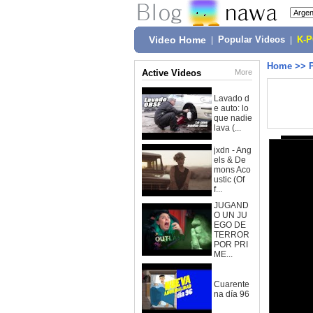
Video Home
|
Popular Videos
|
K-
Home
>>
Active Videos
More
Lavado d
e auto: lo
que nadie
lava (...
jxdn - Ang
els & De
mons Aco
ustic (Of
f...
JUGAND
O UN JU
EGO DE
TERROR
POR PRI
ME...
Cuarente
na día 96