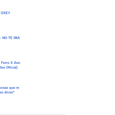
 OXEY
 - NO TE IMA
 Ferro X Ami
deo Oficial)
mosas que m
so dicen*