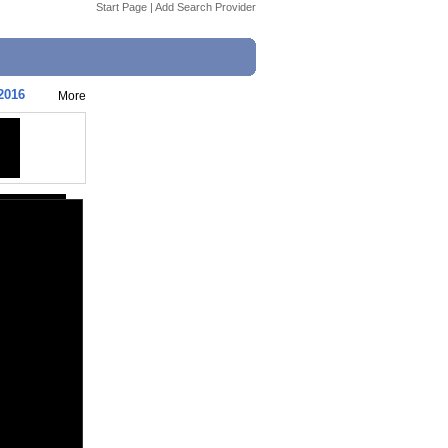
Start Page
|
Add Search Provider
2016
More