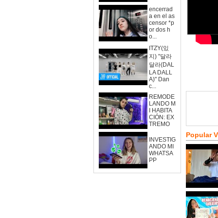
encerrad
a en el as
censor *p
or dos h
o...
ITZY(있
지) "달라
달라(DAL
LA DALL
A)" Dan
c...
REMODE
LANDO M
I HABITA
CIÓN: EX
TREMO
Popular 
INVESTIG
ANDO MI
WHATSA
PP