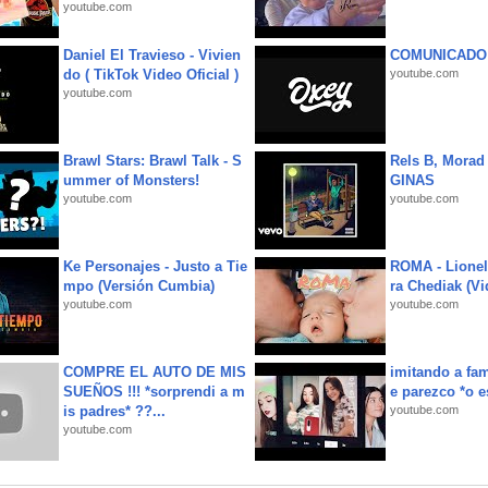
youtube.com
Daniel El Travieso - Vivien
COMUNICADO
do ( TikTok Video Oficial )
youtube.com
youtube.com
Brawl Stars: Brawl Talk - S
Rels B, Morad
ummer of Monsters!
GINAS
youtube.com
youtube.com
Ke Personajes - Justo a Tie
ROMA - Lionel
mpo (Versión Cumbia)
ra Chediak (Vi
youtube.com
youtube.com
COMPRE EL AUTO DE MIS
imitando a fa
SUEÑOS !!! *sorprendi a m
e parezco *o e
is padres* ??...
youtube.com
youtube.com