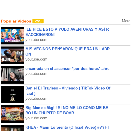
Popular Videos
More
¡LE HICE ESTO A YOLO AVENTURAS Y ASÍ R
EACCIONARON!
youtube.com
MIS VECINOS PENSARON QUE ERA UN LADR
ON
youtube.com
encerrada en el ascensor *por dos horas* ahre
youtube.com
Daniel El Travieso - Viviendo ( TikTok Video Of
icial )
youtube.com
Big Mac de 5kg!!! SI NO ME LO COMO ME BE
BO UN CHUPITO DE BOVR...
youtube.com
KHEA - Mami Lo Siento (Official Video) #VYFT