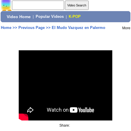
Video Home
|
Popular Videos
|
K-POP
Home
>>
Previous Page
>>
El Mudo Vazquez en Palermo
More
Share: