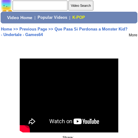
Video Home
|
Popular Videos
|
K-POP
Home
>>
Previous Page
>>
Que Pasa Si Perdonas a Monster Kid?
- Undertale - Games64
More
Share: