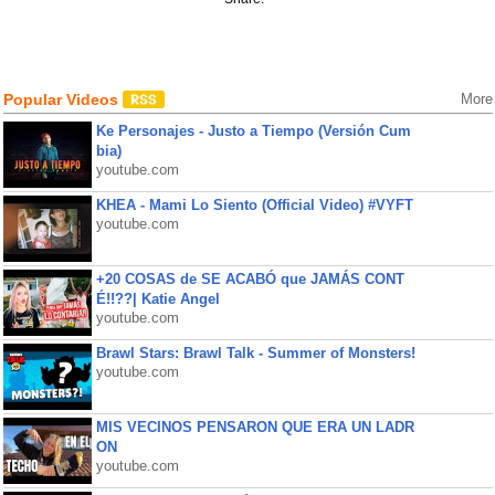
Popular Videos
More
Ke Personajes - Justo a Tiempo (Versión Cum
bia)
youtube.com
KHEA - Mami Lo Siento (Official Video) #VYFT
youtube.com
+20 COSAS de SE ACABÓ que JAMÁS CONT
É!!??| Katie Angel
youtube.com
Brawl Stars: Brawl Talk - Summer of Monsters!
youtube.com
MIS VECINOS PENSARON QUE ERA UN LADR
ON
youtube.com