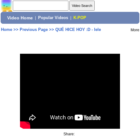
Video Home
|
Popular Videos
|
K-POP
Home
>>
Previous Page
>>
QUÉ HICE HOY :D - lele
More
Share: