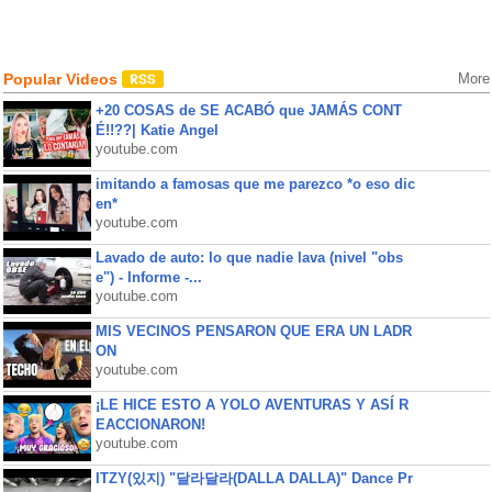
Popular Videos
More
+20 COSAS de SE ACABÓ que JAMÁS CONT
É!!??| Katie Angel
youtube.com
imitando a famosas que me parezco *o eso dic
en*
youtube.com
Lavado de auto: lo que nadie lava (nivel "obs
e") - Informe -...
youtube.com
MIS VECINOS PENSARON QUE ERA UN LADR
ON
youtube.com
¡LE HICE ESTO A YOLO AVENTURAS Y ASÍ R
EACCIONARON!
youtube.com
ITZY(있지) "달라달라(DALLA DALLA)" Dance Pr