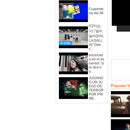
Cuarente
na día 96
ITZY(있
지) "달라
달라(DAL
LA DALL
A)" Dan
c...
encerrad
a en el as
censor *p
or dos h
o...
JUGAND
O UN JU
Popular 
EGO DE
TERROR
POR PRI
ME...