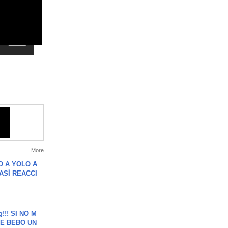
More
O A YOLO A
ASÍ REACCI
g!!! SI NO M
E BEBO UN