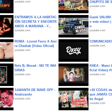
youtube.com
CHUPITO DE B
youtube.com
ENTRAMOS A LA HABITAC
Gasté 100,000
IÓN SECRETA Y ENCONTR
o este video! 
AMOS A MARIANA - Y...
n
youtube.com
youtube.com
ROMA - Lionel Ferro X Ami
COMUNICADO
ra Chediak (Video Oficial)
youtube.com
youtube.com
Rels B, Morad - NO TE IMA
KHEA - Mami L
GINAS
ficial Video) 
youtube.com
youtube.com
SAMANTA DE BAKE OFF -
+20 COSAS d
Analizando
que JAMÁS CO
youtube.com
tie Angel
youtube.com