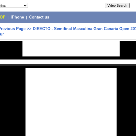
POP
|
iPhone
|
Contact us
Previous Page
>>
DIRECTO - Semifinal Masculina Gran Canaria Open 201
ur