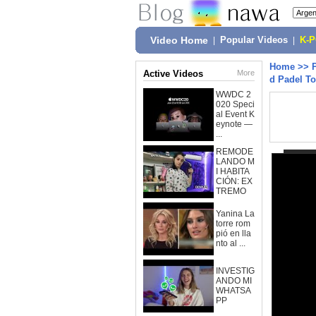
Video Home
|
Popular Videos
|
K-
Home
>>
Active Videos
More
d Padel To
WWDC 2
020 Speci
al Event K
eynote —
...
REMODE
LANDO M
I HABITA
CIÓN: EX
TREMO
Yanina La
torre rom
pió en lla
nto al ...
INVESTIG
ANDO MI
WHATSA
PP