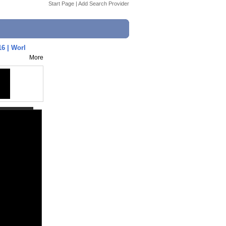
Start Page
|
Add Search Provider
6 | Worl
More