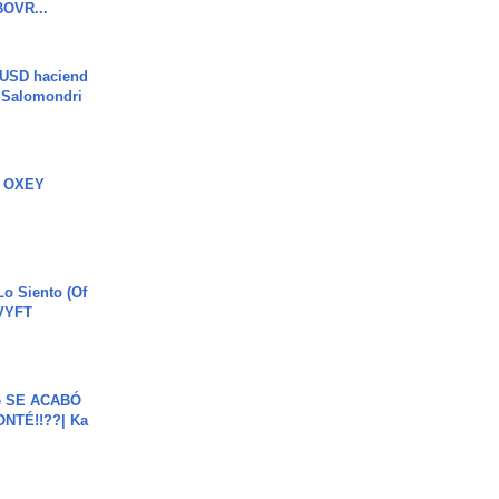
OVR...
 USD haciend
| Salomondri
 OXEY
o Siento (Of
#VYFT
e SE ACABÓ
NTÉ!!??| Ka