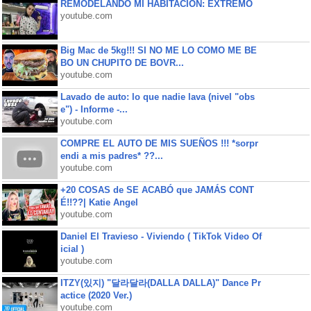
REMODELANDO MI HABITACIÓN: EXTREMO
youtube.com
Big Mac de 5kg!!! SI NO ME LO COMO ME BE
BO UN CHUPITO DE BOVR...
youtube.com
Lavado de auto: lo que nadie lava (nivel "obs
e") - Informe -...
youtube.com
COMPRE EL AUTO DE MIS SUEÑOS !!! *sorpr
endi a mis padres* ??...
youtube.com
+20 COSAS de SE ACABÓ que JAMÁS CONT
É!!??| Katie Angel
youtube.com
Daniel El Travieso - Viviendo ( TikTok Video Of
icial )
youtube.com
ITZY(있지) "달라달라(DALLA DALLA)" Dance Pr
actice (2020 Ver.)
youtube.com