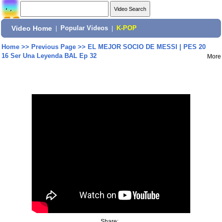
Video Home
|
Popular Videos
|
K-POP
Home
>>
Previous Page
>>
EL MEJOR SOCIO DE MESSI | PES 20
16 Ser Una Leyenda BAL Ep 32
More
Share: