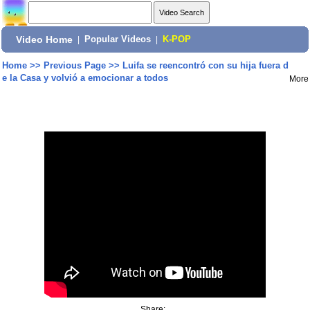
Video Home
|
Popular Videos
|
K-POP
Home
>>
Previous Page
>>
Luifa se reencontró con su hija fuera d
e la Casa y volvió a emocionar a todos
More
Share: