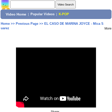
Video Home
|
Popular Videos
|
K-POP
Home
>>
Previous Page
>>
EL CASO DE MARINA JOYCE - Mica S
uarez
More
Share: