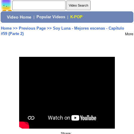
Video Home
|
Popular Videos
|
K-POP
Home
>>
Previous Page
>>
Soy Luna - Mejores escenas - Capítulo
#59 (Parte 2)
More
Share: