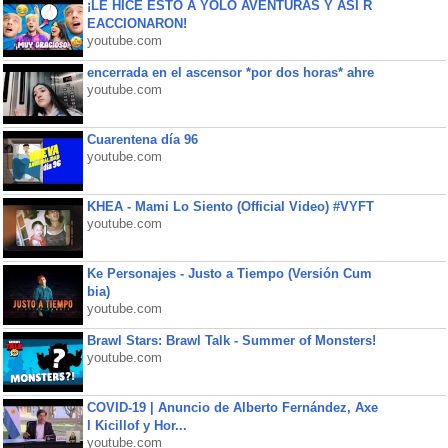
¡LE HICE ESTO A YOLO AVENTURAS Y ASÍ R
EACCIONARON!
youtube.com
encerrada en el ascensor *por dos horas* ahre
youtube.com
Cuarentena día 96
youtube.com
KHEA - Mami Lo Siento (Official Video) #VYFT
youtube.com
Ke Personajes - Justo a Tiempo (Versión Cum
bia)
youtube.com
Brawl Stars: Brawl Talk - Summer of Monsters!
youtube.com
COVID-19 | Anuncio de Alberto Fernández, Axe
l Kicillof y Hor...
youtube.com