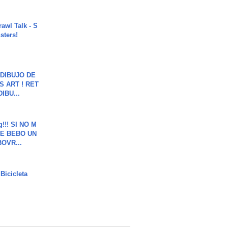
rawl Talk - S
sters!
DIBUJO DE
S ART ! RET
DIBU...
g!!! SI NO M
E BEBO UN
OVR...
Bicicleta