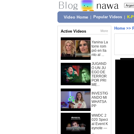
Video Home
|
Popular Videos
|
K-
Home
>>
Active Videos
More
Yanina La
torre rom
pió en lla
nto al ...
JUGAND
O UN JU
EGO DE
TERROR
POR PRI
ME...
INVESTIG
ANDO MI
WHATSA
PP
WWDC 2
020 Speci
al Event K
eynote —
...