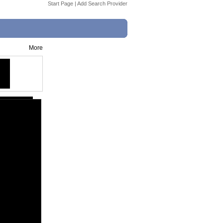
Start Page
|
Add Search Provider
More