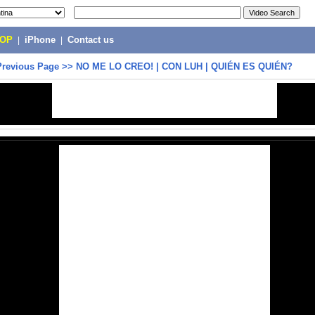
POP
|
iPhone
|
Contact us
Previous Page
>>
NO ME LO CREO! | CON LUH | QUIÉN ES QUIÉN?