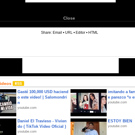
Close
6
Share:
Email
•
URL
•
Editor
•
HTML
Videos
Gasté 100,000 USD haciend
imitando a fa
o este video! | Salomondri
e parezco *o e
n
youtube.com
youtube.com
Daniel El Travieso - Vivien
ESTOY BIEN
do ( TikTok Video Oficial )
youtube.com
youtube.com