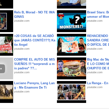
Rels B, Morad - NO TE IMA
Brawl Stars: B
GINAS
ummer of Mon
youtube.com
youtube.com
+20 COSAS de SE ACABÓ
REHACIENDO 
que JAMÁS CONTÉ!!??| Ka
SANDRA CIRE
tie Angel
O DIFÍCIL DE 
youtube.com
youtube.com
COMPRE EL AUTO DE MIS
Big Mac de 5k
SUEÑOS !!! *sorprendi a m
E LO COMO M
is padres* ??...
CHUPITO DE B
youtube.com
youtube.com
Luciano Pereyra, Lang Lan
La Renga - En 
g - Me Enamore De Ti
youtube.com
youtube.com