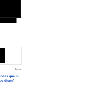
More
mosas que m
so dicen*