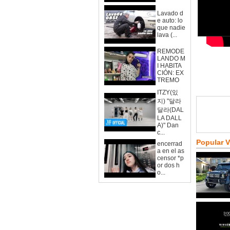
Lavado d
e auto: lo
que nadie
lava (...
REMODE
LANDO M
I HABITA
CIÓN: EX
TREMO
ITZY(있
지) "달라
달라(DAL
LA DALL
A)" Dan
c...
Popular 
encerrad
a en el as
censor *p
or dos h
o...