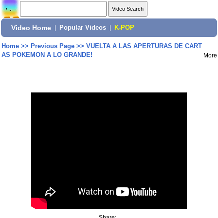
Video Home
|
Popular Videos
|
K-POP
Home
>>
Previous Page
>>
VUELTA A LAS APERTURAS DE CART
AS POKEMON A LO GRANDE!
More
Share: