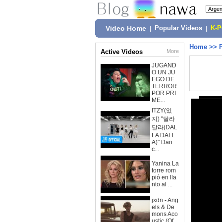
Video Home
|
Popular Videos
|
K-
Home
>>
Active Videos
More
JUGAND
O UN JU
EGO DE
TERROR
POR PRI
ME...
ITZY(있
지) "달라
달라(DAL
LA DALL
A)" Dan
c...
Yanina La
torre rom
pió en lla
nto al ...
jxdn - Ang
els & De
mons Aco
ustic (Of