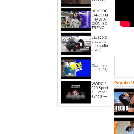
f...
REMODE
LANDO M
I HABITA
CIÓN: EX
TREMO
Lavado d
e auto: lo
que nadie
lava (...
Cuarente
na día 96
Popular 
WWDC 2
020 Speci
al Event K
eynote —
...