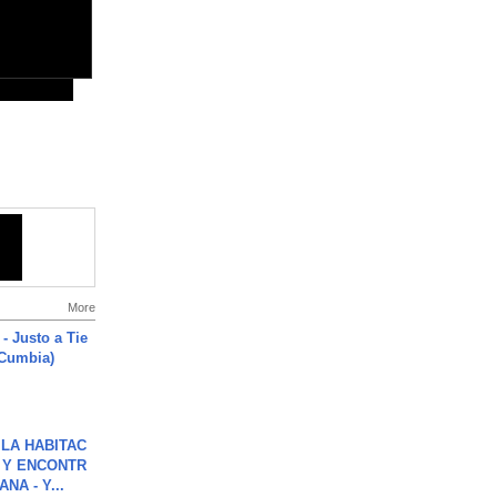
More
- Justo a Tie
 Cumbia)
LA HABITAC
 Y ENCONTR
NA - Y...