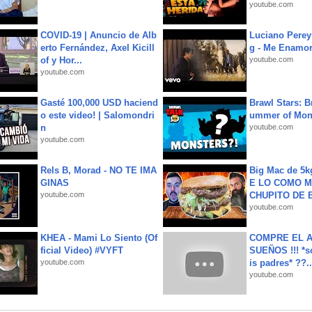
youtube.com
COVID-19 | Anuncio de Alb
Luciano Perey
erto Fernández, Axel Kicill
g - Me Enamor
of y Hor...
youtube.com
youtube.com
Gasté 100,000 USD haciend
Brawl Stars: B
o este video! | Salomondri
ummer of Mon
n
youtube.com
youtube.com
Rels B, Morad - NO TE IMA
Big Mac de 5k
GINAS
E LO COMO M
youtube.com
CHUPITO DE B
youtube.com
KHEA - Mami Lo Siento (Of
COMPRE EL A
ficial Video) #VYFT
SUEÑOS !!! *s
youtube.com
is padres* ??..
youtube.com