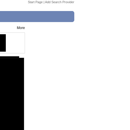
Start Page
|
Add Search Provider
More