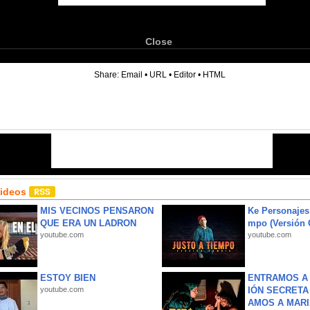
Close
6
Share:
Email
•
URL
•
Editor
•
HTML
Videos
MIS VECINOS PENSARON
Ke Personajes 
QUE ERA UN LADRON
mpo (Versión
youtube.com
youtube.com
ESTOY BIEN
ENTRAMOS A 
youtube.com
IÓN SECRETA
AMOS A MARIA