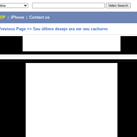
POP
|
iPhone
|
Contact us
Previous Page
>>
Seu último desejo era ver seu cachorro