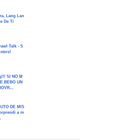
ra, Lang Lan
e De Ti
rawl Talk - S
sters!
g!!! SI NO M
E BEBO UN
OVR...
UTO DE MIS
orprendi a m
.