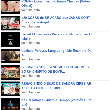
ROMA - Lionel Ferro X Amira Chediak (Video
Oficial)
youtube.com
+20 COSAS de SE ACABÓ que JAMÁS CONT
É!!??| Katie Angel
youtube.com
Daniel El Travieso - Viviendo ( TikTok Video Of
icial )
youtube.com
Luciano Pereyra, Lang Lang - Me Enamore De
Ti
youtube.com
Big Mac de 5kg!!! SI NO ME LO COMO ME BE
BO UN CHUPITO DE BOVR...
youtube.com
REHACIENDO DIBUJO DE SANDRA CIRES AR
T ! RETO DIFÍCIL DE DIBU...
youtube.com
Ke Personajes - Justo a Tiempo (Versión Cum
bia)
youtube.com