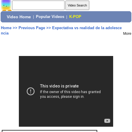
Video Home
|
Popular Videos
|
K-POP
Home
>>
Previous Page
>>
Expectativa vs realidad de la adolesce
ncia
More
Share: