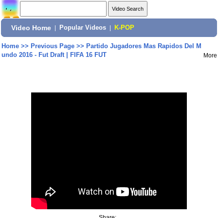
Video Home
|
Popular Videos
|
K-POP
Home
>>
Previous Page
>>
Partido Jugadores Mas Rapidos Del M
undo 2016 - Fut Draft | FIFA 16 FUT
More
Share: