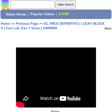
Video Home
|
Popular Videos
|
K-POP
Home
>>
Previous Page
>>
EL ARCO DEFINITIVO | LUCKY BLOCK
S | Con Luh, Exo Y Gona | SARINHA
More
Share: