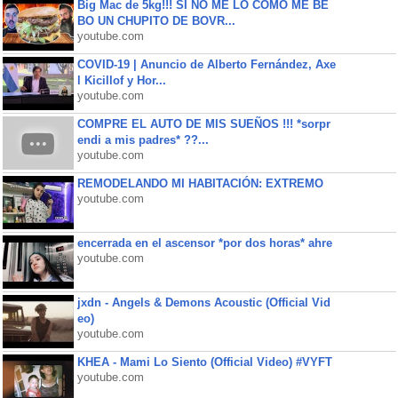
Big Mac de 5kg!!! SI NO ME LO COMO ME BE
BO UN CHUPITO DE BOVR...
youtube.com
COVID-19 | Anuncio de Alberto Fernández, Axe
l Kicillof y Hor...
youtube.com
COMPRE EL AUTO DE MIS SUEÑOS !!! *sorpr
endi a mis padres* ??...
youtube.com
REMODELANDO MI HABITACIÓN: EXTREMO
youtube.com
encerrada en el ascensor *por dos horas* ahre
youtube.com
jxdn - Angels & Demons Acoustic (Official Vid
eo)
youtube.com
KHEA - Mami Lo Siento (Official Video) #VYFT
youtube.com