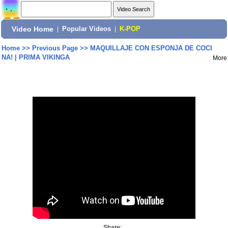
Video Home
|
Popular Videos
|
K-POP
Home
>>
Previous Page
>>
MAQUILLAJE CON ESPONJA DE COCI
NA! | PRIMA VIKINGA
More
Share: