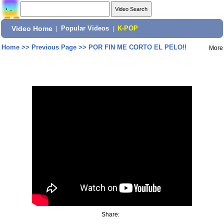
Video Home
|
Popular Videos
|
K-POP
Home
>>
Previous Page
>>
POR FIN ME CORTO EL PELO!!
More
Share: