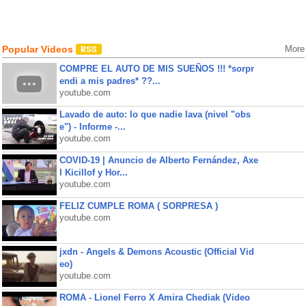
Popular Videos
More
COMPRE EL AUTO DE MIS SUEÑOS !!! *sorpr
endi a mis padres* ??...
youtube.com
Lavado de auto: lo que nadie lava (nivel "obs
e") - Informe -...
youtube.com
COVID-19 | Anuncio de Alberto Fernández, Axe
l Kicillof y Hor...
youtube.com
FELIZ CUMPLE ROMA ( SORPRESA )
youtube.com
jxdn - Angels & Demons Acoustic (Official Vid
eo)
youtube.com
ROMA - Lionel Ferro X Amira Chediak (Video